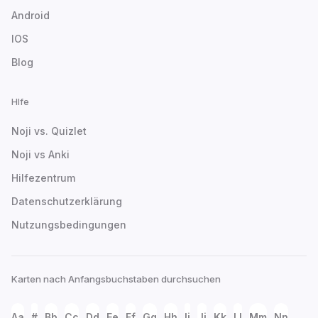
Android
IOS
Blog
Hlfe
Noji vs. Quizlet
Noji vs Anki
Hilfezentrum
Datenschutzerklärung
Nutzungsbedingungen
Karten nach Anfangsbuchstaben durchsuchen
Aa
#
Bb
Cc
Dd
Ee
Ff
Gg
Hh
Ii
Jj
Kk
Ll
Mm
Nn