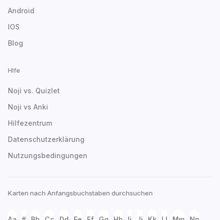
Android
IOS
Blog
Hlfe
Noji vs. Quizlet
Noji vs Anki
Hilfezentrum
Datenschutzerklärung
Nutzungsbedingungen
Karten nach Anfangsbuchstaben durchsuchen
Aa
#
Bb
Cc
Dd
Ee
Ff
Gg
Hh
Ii
Jj
Kk
Ll
Mm
Nn