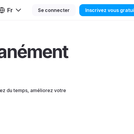
Fr
Se connecter
Inscrivez vous gratu
ntanément
nez du temps, améliorez votre