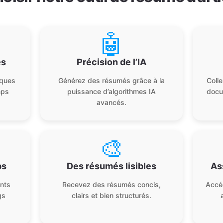
🤖
és
Précision de l’IA
lques
Générez des résumés grâce à la
Coll
mps
puissance d’algorithmes IA
docu
avancés.
🎨
ps
Des résumés lisibles
As
ints
Recevez des résumés concis,
Accé
gs
clairs et bien structurés.