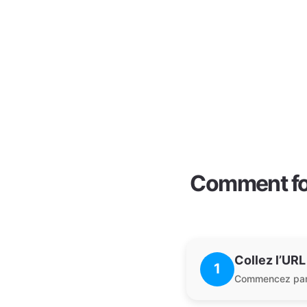
Comment fon
Collez l’UR
1
Commencez par c