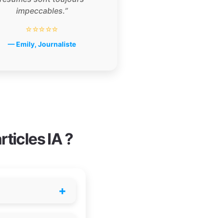
impeccables.”
⭐⭐⭐⭐⭐
— Emily, Journaliste
ticles IA ?
+