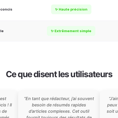
 concis
✨ Haute précision
le
✨ Extrêmement simple
Ce que disent les utilisateurs
 est
“En tant que rédacteur, j’ai souvent
“J’ai
is ! Il
besoin de résumés rapides
peux 
s de
d’articles complexes. Cet outil
soit 
sumés
fournit toujours des résultats de