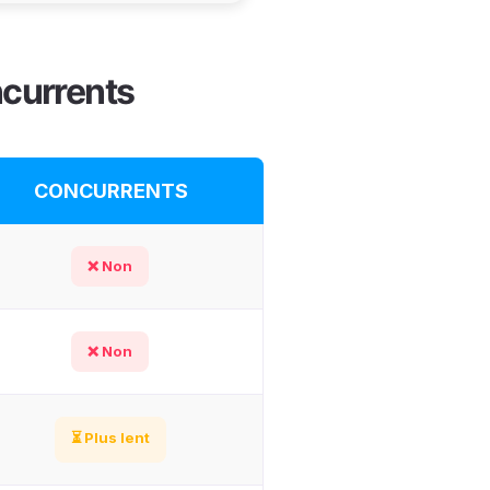
ncurrents
CONCURRENTS
❌ Non
❌ Non
⏳ Plus lent