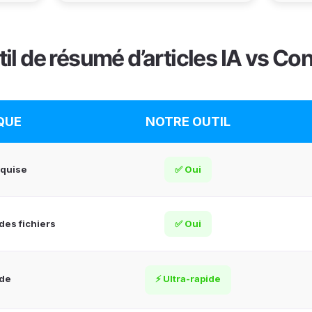
til de résumé d’articles IA vs Co
QUE
NOTRE OUTIL
equise
✅ Oui
des fichiers
✅ Oui
ide
⚡ Ultra-rapide