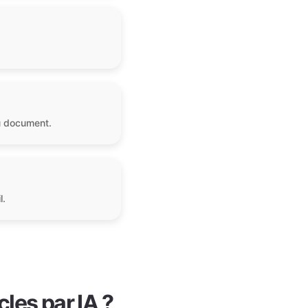
du document.
l.
cles par IA ?