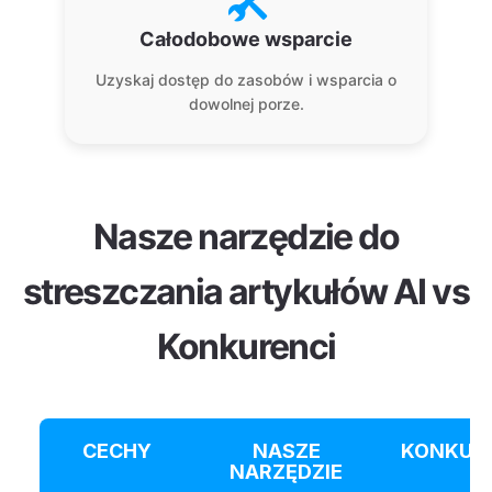
Całodobowe wsparcie
Uzyskaj dostęp do zasobów i wsparcia o
dowolnej porze.
Nasze narzędzie do
streszczania artykułów AI vs
Konkurenci
CECHY
NASZE
KONKUR
NARZĘDZIE