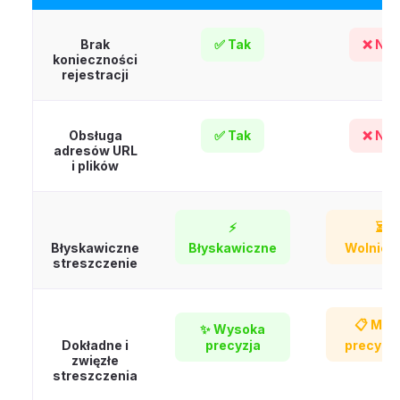
Brak
✅ Tak
❌ Nie
konieczności
rejestracji
Obsługa
✅ Tak
❌ Nie
adresów URL
i plików
⚡
⏳
Błyskawiczne
Błyskawiczne
Wolniej
streszczenie
📋 Mnie
✨ Wysoka
Dokładne i
precyzja
precyzy
zwięzłe
streszczenia