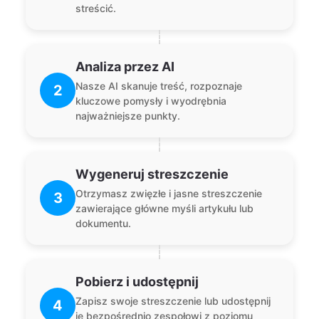
streścić.
Analiza przez AI
Nasze AI skanuje treść, rozpoznaje
2
kluczowe pomysły i wyodrębnia
najważniejsze punkty.
Wygeneruj streszczenie
Otrzymasz zwięzłe i jasne streszczenie
3
zawierające główne myśli artykułu lub
dokumentu.
Pobierz i udostępnij
Zapisz swoje streszczenie lub udostępnij
4
je bezpośrednio zespołowi z poziomu