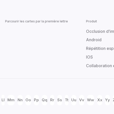
Parcourir les cartes par la première lettre
Produit
Occlusion d’i
Android
Répétition es
IOS
Collaboration 
Ll
Mm
Nn
Oo
Pp
Qq
Rr
Ss
Tt
Uu
Vv
Ww
Xx
Yy