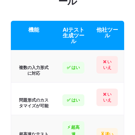
ール
機能
AIテスト
他社ツー
生成ツー
ル
ル
❌ い
複数の入力形式
✅ はい
いえ
に対応
❌ い
問題形式のカス
✅ はい
いえ
タマイズが可能
⚡ 超高
超高速なテスト
速
⏳ 遅い