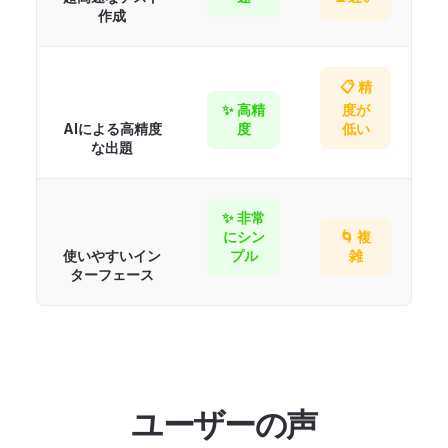
作成
📋 精
✨ 高精
度が
AIによる高精度
度
低い
な出題
✨ 非常
にシン
🌀 複
使いやすいイン
プル
雑
ターフェース
ユーザーの声