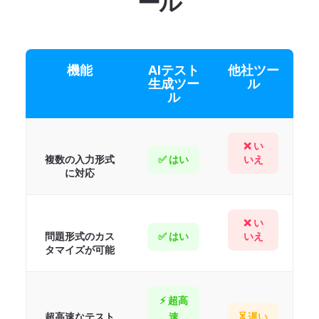
ール
機能
AIテスト
他社ツー
生成ツー
ル
ル
❌ い
複数の入力形式
✅ はい
いえ
に対応
❌ い
問題形式のカス
✅ はい
いえ
タマイズが可能
⚡ 超高
超高速なテスト
速
⏳ 遅い