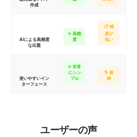
作成
📋 精
✨ 高精
度が
AIによる高精度
度
低い
な出題
✨ 非常
にシン
🌀 複
使いやすいイン
プル
雑
ターフェース
ユーザーの声