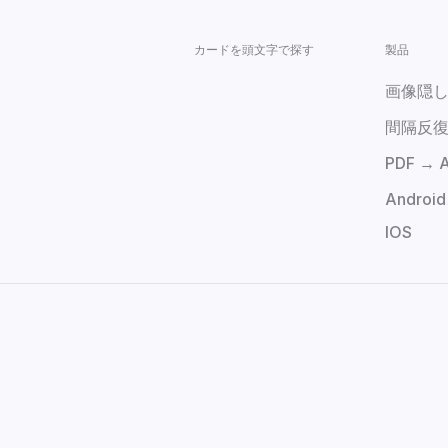
カードを頭文字で探す
製品
画像隠
間隔反
PDF →
Android
IOS