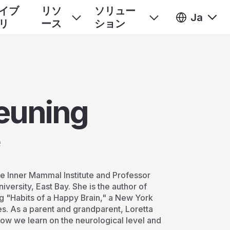
イブ
リソ
ソリュー
Ja
リ
ース
ション
reuning
e
the Inner Mammal Institute and Professor
versity, East Bay. She is the author of
 "Habits of a Happy Brain," a New York
es. As a parent and grandparent, Loretta
 how we learn on the neurological level and