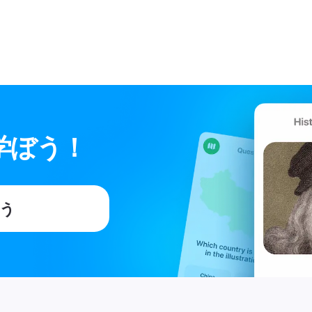
学ぼう！
う