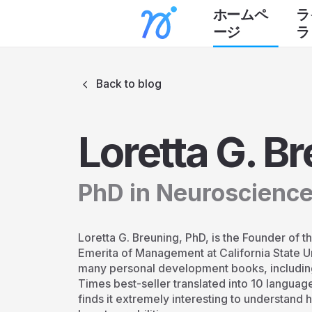
ホームペ
ラ
ージ
ラ
Back to blog
Loretta G. B
PhD in Neuroscienc
Loretta G. Breuning, PhD, is the Founder of 
Emerita of Management at California State Uni
many personal development books, including
Times best-seller translated into 10 languag
finds it extremely interesting to understand