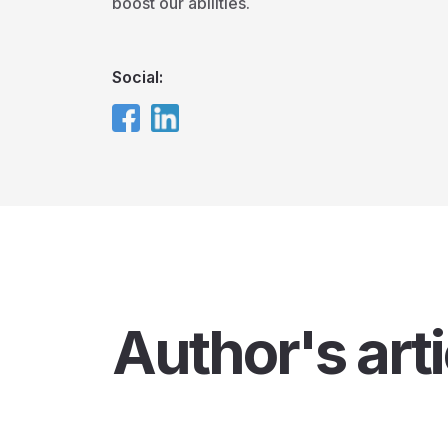
boost our abilities.
Social:
Author's arti