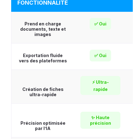
FONCTIONNALITÉ
C
Prend en charge
✅ Oui
documents, texte et
images
Exportation fluide
✅ Oui
vers des plateformes
⚡ Ultra-
Création de fiches
rapide
ultra-rapide
✨ Haute
Précision optimisée
précision
par l’IA