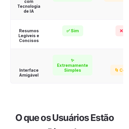
com
Tecnologia
de IA
Resumos
✅ Sim
❌ N
Legíveis e
Concisos
✨
Extremamente
Interface
Simples
🌀 Con
Amigável
O que os Usuários Estão