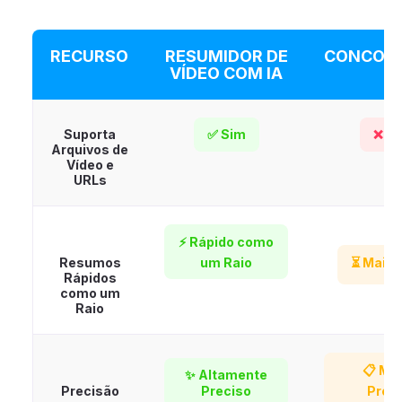
RECURSO
RESUMIDOR DE
CONCOR
VÍDEO COM IA
Suporta
✅ Sim
❌ N
Arquivos de
Vídeo e
URLs
⚡ Rápido como
Resumos
um Raio
⏳ Mais 
Rápidos
como um
Raio
📋 Me
✨ Altamente
Precisão
Preciso
Prec