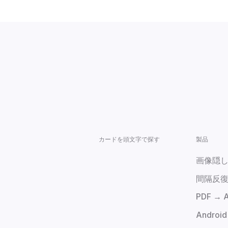
カードを頭文字で探す
製品
画像隠
間隔反
PDF →
Android