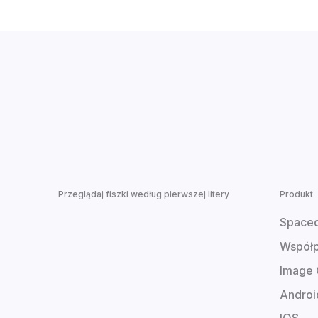
Przeglądaj fiszki według pierwszej litery
Produkt
Spaced
Współp
Image 
Androi