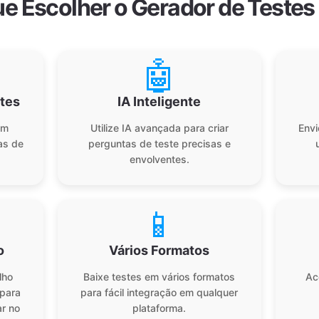
ue Escolher o Gerador de Testes 
🤖
stes
IA Inteligente
em
Utilize IA avançada para criar
Envi
as de
perguntas de teste precisas e
envolventes.
📱
o
Vários Formatos
lho
Baixe testes em vários formatos
Ac
 para
para fácil integração em qualquer
r no
plataforma.