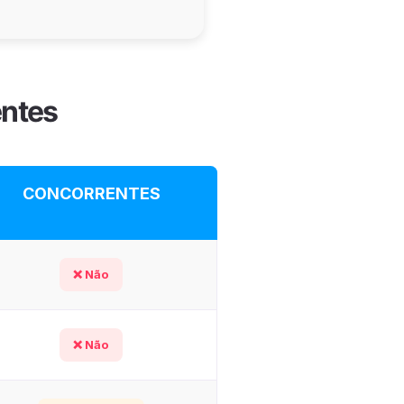
entes
CONCORRENTES
❌ Não
❌ Não