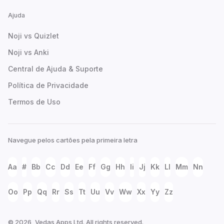
Ajuda
Noji vs Quizlet
Noji vs Anki
Central de Ajuda & Suporte
Política de Privacidade
Termos de Uso
Navegue pelos cartões pela primeira letra
Aa
#
Bb
Cc
Dd
Ee
Ff
Gg
Hh
Ii
Jj
Kk
Ll
Mm
Nn
Oo
Pp
Qq
Rr
Ss
Tt
Uu
Vv
Ww
Xx
Yy
Zz
© 2026, Vedas Apps Ltd. All rights reserved.